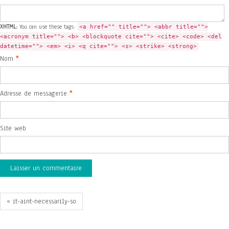
XHTML:
You can use these tags:
<a href="" title=""> <abbr title="">
<acronym title=""> <b> <blockquote cite=""> <cite> <code> <del
datetime=""> <em> <i> <q cite=""> <s> <strike> <strong>
Nom
*
Adresse de messagerie
*
Site web
« it-aint-necessarily-so