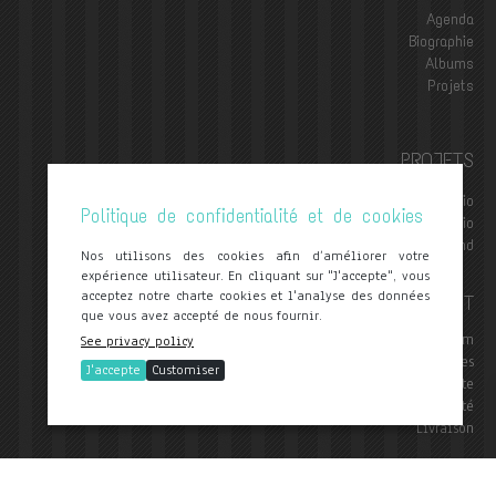
Agenda
Biographie
Albums
Projets
PROJETS
Fred Nardin Trio
Politique de confidentialité et de cookies
Switch trio
The Amazing Keystone Big Band
Nos utilisons des cookies afin d’améliorer votre
expérience utilisateur. En cliquant sur "J'accepte", vous
acceptez notre charte cookies et l'analyse des données
CONTACT
que vous avez accepté de nous fournir.
contact@frednardin.com
See privacy policy
Mentions Légales
J'accepte
Customiser
Conditions Générales de Vente
Politique de confidentialité
Livraison