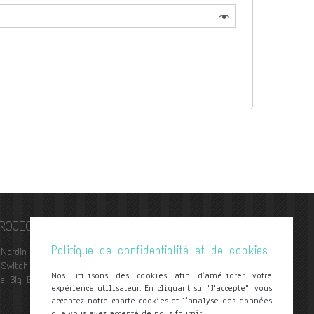
CONTACT
ROJECTS
contact@frednardin.com
Politique de confidentialité et de cookies
Nardin Trio
Legal notice
Switch trio
General Terms and Conditions
Nos utilisons des cookies afin d’améliorer votre
e Big Band
Privacy Policy
expérience utilisateur. En cliquant sur "J'accepte", vous
acceptez notre charte cookies et l'analyse des données
Delivery
que vous avez accepté de nous fournir.