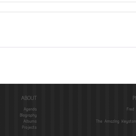
ABOUT
P
Agenda
Fred 
Biography
Albums
The Amazing Keyston
Projects