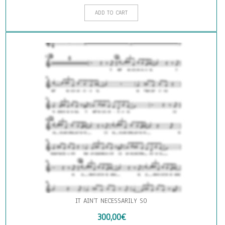
ADD TO CART
IT AIN’T NECESSARILY SO
300,00
€