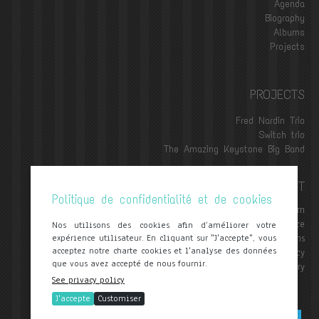
Agenda
Biography
Albums
Projects
PROJECTS
Fred Nardin Trio
Switch trio
The Amazing Keystone Big Band
CONTACT
Politique de confidentialité et de cookies
contact@frednardin.com
Legal notice
Nos utilisons des cookies afin d’améliorer votre
expérience utilisateur. En cliquant sur "J'accepte", vous
General Terms and Conditions
acceptez notre charte cookies et l'analyse des données
Privacy Policy
que vous avez accepté de nous fournir.
Delivery
See privacy policy
J'accepte
Customiser