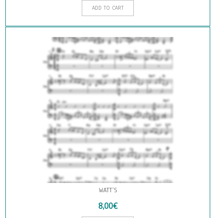
ADD TO CART
WATT’S
8,00
€