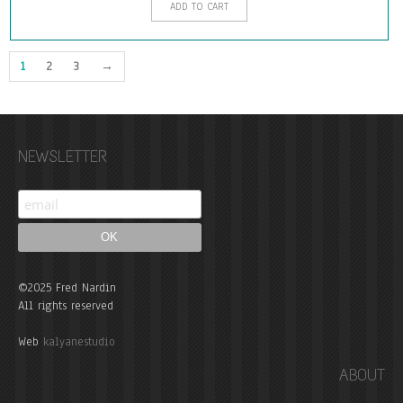
ADD TO CART
1
2
3
→
NEWSLETTER
©2025 Fred Nardin
All rights reserved
Web
kalyanestudio
ABOUT