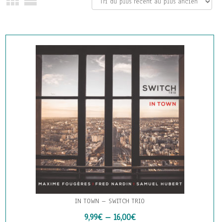
IN TOWN – SWITCH TRIO
9,99
€
–
16,00
€