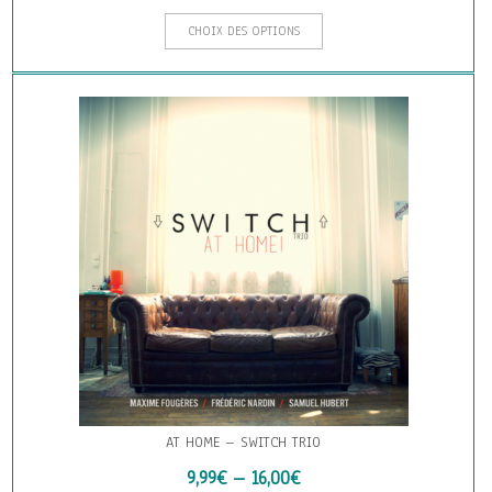
Ce
CHOIX DES OPTIONS
produit
a
plusieurs
variations.
Les
options
peuvent
être
choisies
sur
la
page
du
produit
AT HOME – SWITCH TRIO
9,99
€
–
16,00
€