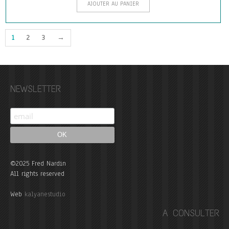
AJOUTER AU PANIER
1
2
3
→
NEWSLETTER
©2025 Fred Nardin
All rights reserved
Web
kalyanestudio
A CONSULTER