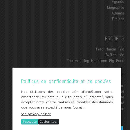
Agenda
Biographie
Albums
Projets
PROJETS
Fred Nardin Trio
Switch trio
The Amazing Keystone Big Band
CONTACT
Politique de confidentialité et de cookies
contact@frednardin.com
Mentions Légales
Nos utilisons des cookies afin d’améliorer votre
expérience utilisateur. En cliquant sur "J'accepte", vous
Conditions Générales de Vente
acceptez notre charte cookies et l'analyse des données
Politique de confidentialité
que vous avez accepté de nous fournir.
Livraison
See privacy policy
J'accepte
Customiser