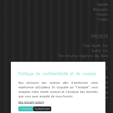
Agenda
Biographie
Albums
Projets
PROJETS
Fred Nardin Trio
Switch trio
The Amazing Keystone Big Band
CONTACT
Politique de confidentialité et de cookies
contact@frednardin.com
Mentions Légales
Nos utilisons des cookies afin d’améliorer votre
expérience utilisateur. En cliquant sur "J'accepte", vous
Conditions Générales de Vente
acceptez notre charte cookies et l'analyse des données
Politique de confidentialité
que vous avez accepté de nous fournir.
Livraison
See privacy policy
J'accepte
Customiser