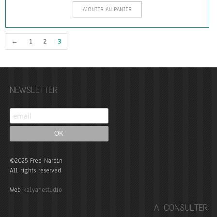
AJOUTER AU PANIER
←
1
2
3
NEWSLETTER
©2025 Fred Nardin
All rights reserved
Web
kalyanestudio
A CONSULTER