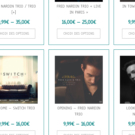
 NARDIN TRIO / TRIO
FRED NARDIN TRIO « LIVE
IN TOW
[+]
IN PARIS »
,99
€
–
35,00
€
16,00
€
–
25,00
€
9,9
Ce
Ce
CHOIX DES OPTIONS
CHOIX DES OPTIONS
CHO
produit
produit
a
a
plusieurs
plusieurs
variations.
variations.
Les
Les
options
options
peuvent
peuvent
être
être
choisies
choisies
sur
sur
la
la
page
page
HOME – SWITCH TRIO
OPENING – FRED NARDIN
LOOK
du
du
TRIO
N
produit
produit
9,99
€
–
16,00
€
9,99
€
–
16,00
€
9,9
Ce
Ce