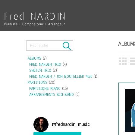
ALBUM
ALBUMS
(7)
FRED NARDIN TRIO
(4)
SWITCH TRIO
(2)
FRED NARDIN / JON BOUTELLIER 4tet
(1)
PARTITIONS
(20)
PARTITIONS PIANO
(15)
ARRANGEMENTS BIG BAND
(5)
@
frednardin_music