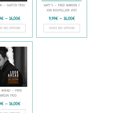
N – SWITCH TRIO
WATT’S – FRED NARDIN /
JON BOUTELLIER 4TET
9
€
–
16,00
€
9,99
€
–
16,00
€
Ce
Ce
IX DES OPTIONS
CHOIX DES OPTIONS
produit
produit
a
a
plusieurs
plusieurs
variations.
variations.
Les
Les
options
options
peuvent
peuvent
être
être
choisies
choisies
sur
sur
la
la
page
page
 AHEAD – FRED
du
du
ARDIN TRIO
produit
produit
9
€
–
16,00
€
Ce