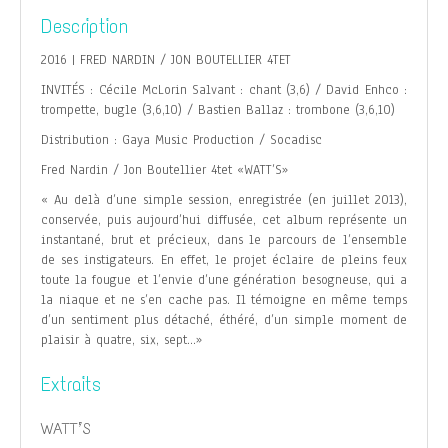
Description
2016 | FRED NARDIN / JON BOUTELLIER 4TET
INVITÉS : Cécile McLorin Salvant : chant (3,6) / David Enhco :
trompette, bugle (3,6,10) / Bastien Ballaz : trombone (3,6,10)
Distribution : Gaya Music Production / Socadisc
Fred Nardin / Jon Boutellier 4tet «WATT’S»
« Au delà d’une simple session, enregistrée (en juillet 2013),
conservée, puis aujourd’hui diffusée, cet album représente un
instantané, brut et précieux, dans le parcours de l’ensemble
de ses instigateurs. En effet, le projet éclaire de pleins feux
toute la fougue et l’envie d’une génération besogneuse, qui a
la niaque et ne s’en cache pas. Il témoigne en même temps
d’un sentiment plus détaché, éthéré, d’un simple moment de
plaisir à quatre, six, sept…»
Extraits
WATT’S