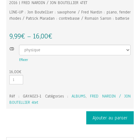
2016 | FRED NARDIN / JON BOUTELLIER 4TET
LINE-UP : Jon Boutellier : saxophone / Fred Nardin : piano, fender
rhodes / Patrick Maradan : contrebasse / Romain Sarron : batterie
9,99
€
16,00
€
–
CD
Effacer
16,00
€
quantité
de
WATT'S
Réf :
GAYA023-1
Catégories :
ALBUMS
,
FRED NARDIN / JON
-
BOUTELLIER 4tet
FRED
NARDIN
/
Ajouter au panier
JON
BOUTELLIER
4tet