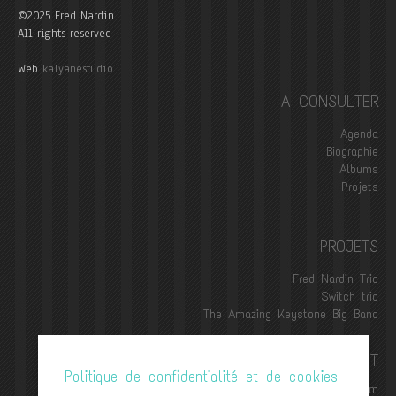
©2025 Fred Nardin
All rights reserved
Web
kalyanestudio
A CONSULTER
Agenda
Biographie
Albums
Projets
PROJETS
Fred Nardin Trio
Switch trio
The Amazing Keystone Big Band
CONTACT
Politique de confidentialité et de cookies
contact@frednardin.com