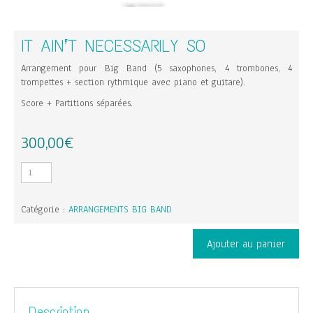
IT AIN’T NECESSARILY SO
Arrangement pour Big Band (5 saxophones, 4 trombones, 4
trompettes + section rythmique avec piano et guitare).
Score + Partitions séparées.
300,00
€
quantité
de
It
Catégorie :
ARRANGEMENTS BIG BAND
Ain't
Necessarily
So
Ajouter au panier
Description